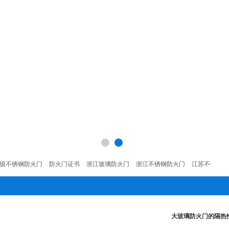
级不锈钢防火门
防火门证书
浙江玻璃防火门
浙江不锈钢防火门
江苏不锈钢防
大玻璃防火门的隔热